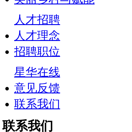
人才招聘
人才理念
招聘职位
星华在线
意见反馈
联系我们
联系我们