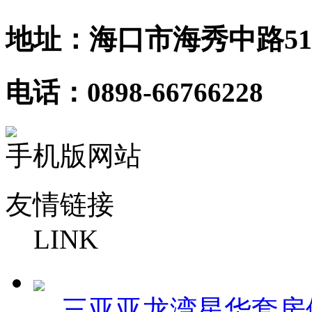
地址：海口市海秀中路51
电话：0898-66766228
手机版网站
友情链接
LINK
三亚亚龙湾星华套房