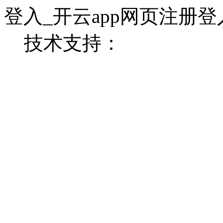
登入_开云app网页注册
技术支持：