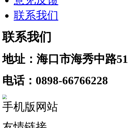
联系我们
联系我们
地址：海口市海秀中路51
电话：0898-66766228
手机版网站
友情链接