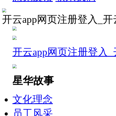
开云app网页注册登入_开
开云app网页注册登入_
星华故事
文化理念
员工风采