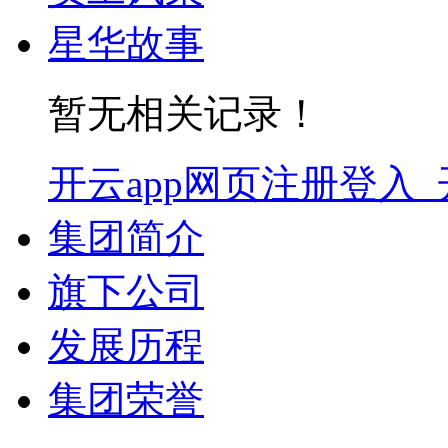
星华故事
暂无相关记录！
开云app网页注册登入_
集团简介
旗下公司
发展历程
集团荣誉