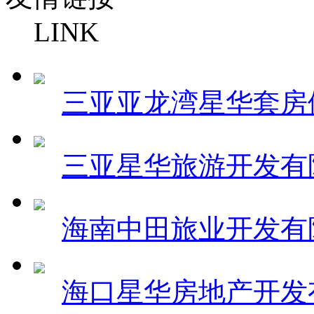
LINK
三亚亚龙湾星华套房
三亚星华旅游开发有
海南中田旅业开发有
海口星华房地产开发