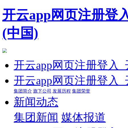
开云app网页注册登
(中国)
开云app网页注册登入_
开云app网页注册登入_
集团简介
旗下公司
发展历程
集团荣誉
新闻动态
集团新闻
媒体报道