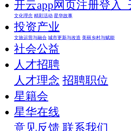
开云app网页注册登入_
文化理念
精彩活动
星华故事
投资产业
文旅运营与融合
城市更新与改造
美丽乡村与赋能
社会公益
人才招聘
人才理念
招聘职位
星籍会
星华在线
意见反馈
联系我们