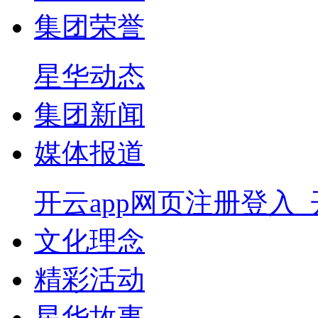
集团荣誉
星华动态
集团新闻
媒体报道
开云app网页注册登入_
文化理念
精彩活动
星华故事