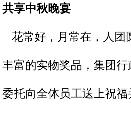
共享中秋晚宴
花常好，月常在，人团
丰富的实物奖品，集团行
委托向全体员工送上祝福