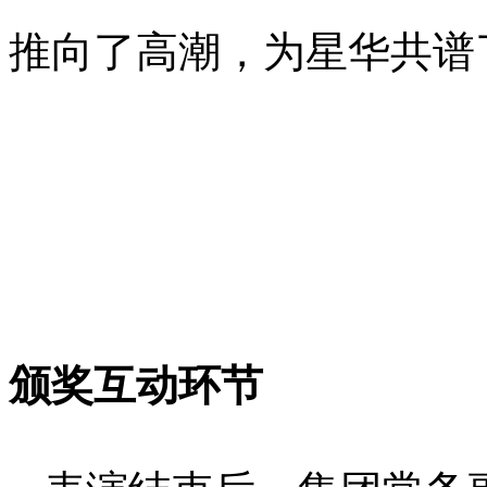
推向了高潮，为星华共谱
颁奖互动环节