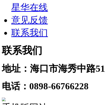
星华在线
意见反馈
联系我们
联系我们
地址：海口市海秀中路51
电话：0898-66766228