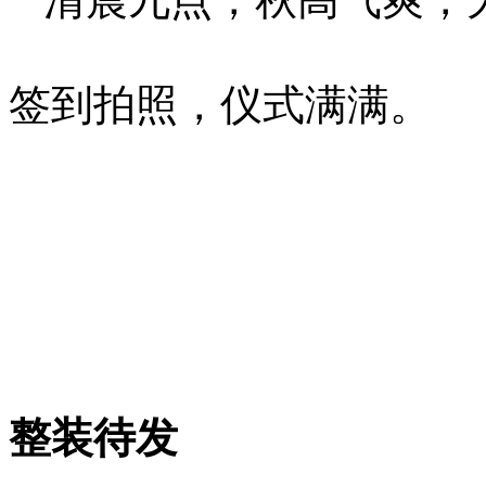
签到拍照，仪式满满。
整装待发