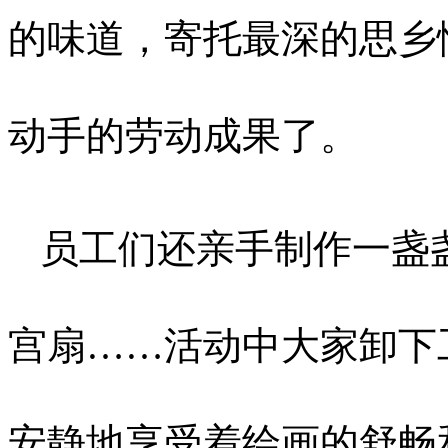
的味道，寄托最深的思乡
动手的劳动成果了。
员工们还亲手制作一盏
宫扇……活动中大家卸下
安静地享受着绘画的舒畅