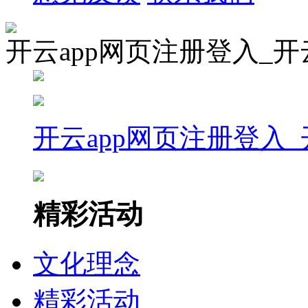
开云app网页注册登入_开
开云app网页注册登入_
精彩活动
文化理念
精彩活动