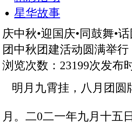
星华故事
庆中秋•迎国庆•同鼓舞•话
团中秋团建活动圆满举行
浏览次数：23199次
发布时间
明月九霄挂，八月团圆
月。二0二一年九月十五