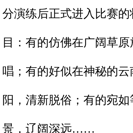
分演练后正式进入比赛的
目：有的仿佛在广阔草原
唱；有的好似在神秘的云
阳，清新脱俗；有的宛如
景，辽阔深远……