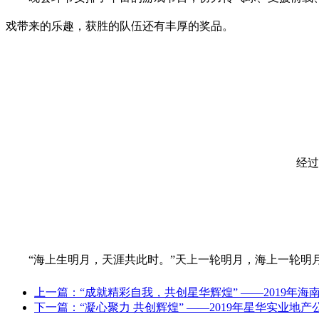
戏带来的乐趣，获胜的队伍还有丰厚的奖品。
经过
“海上生明月，天涯共此时。”天上一轮明月，海上一轮明
上一篇：“成就精彩自我，共创星华辉煌” ——2019年
下一篇：“凝心聚力 共创辉煌” ——2019年星华实业地