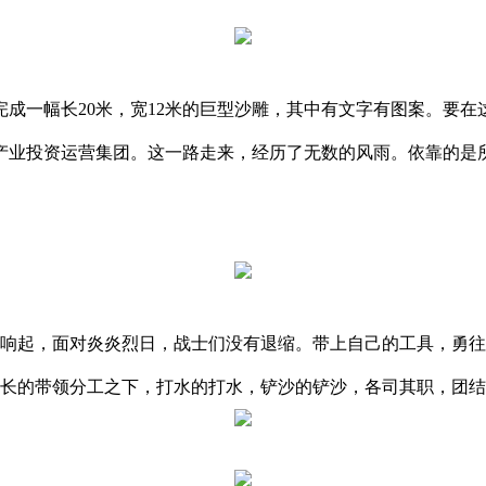
成一幅长20米，宽12米的巨型沙雕，其中有文字有图案。要
化产业投资运营集团。这一路走来，经历了无数的风雨。依靠的是
响起，面对炎炎烈日，战士们没有退缩。带上自己的工具，勇往
长的带领分工之下，打水的打水，铲沙的铲沙，各司其职，团结