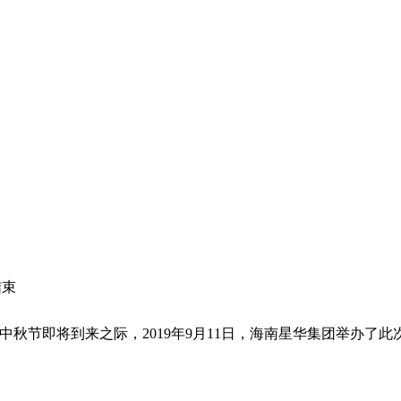
结束
-中秋节即将到来之际，2019年9月11日，海南星华集团举办了