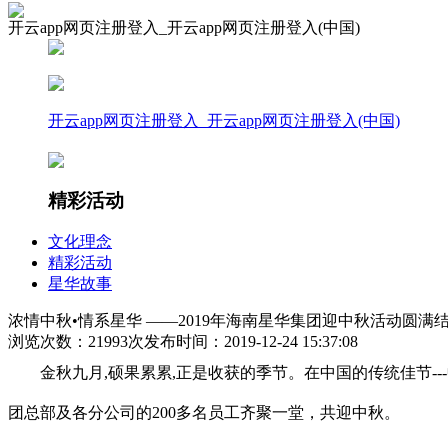
开云app网页注册登入_开云app网页注册登入(中国)
开云app网页注册登入_开云app网页注册登入(中国)
精彩活动
文化理念
精彩活动
星华故事
浓情中秋•情系星华 ——2019年海南星华集团迎中秋活动圆满
浏览次数：21993次
发布时间：2019-12-24 15:37:08
金秋九月,硕果累累,正是收获的季节。在中国的传统佳节--
团总部及各分公司的200多名员工齐聚一堂，共迎中秋。